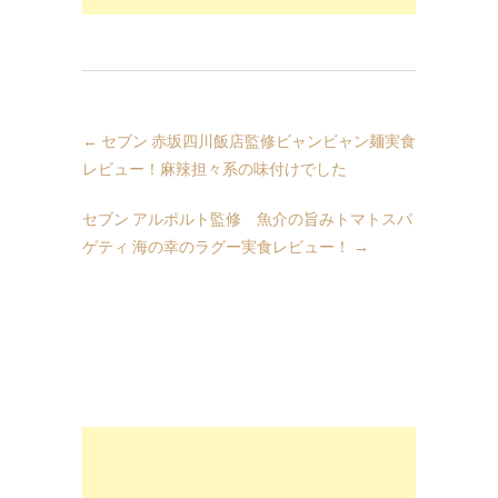
←
セブン 赤坂四川飯店監修ビャンビャン麺実食
レビュー！麻辣担々系の味付けでした
セブン アルポルト監修 魚介の旨みトマトスパ
ゲティ 海の幸のラグー実食レビュー！
→