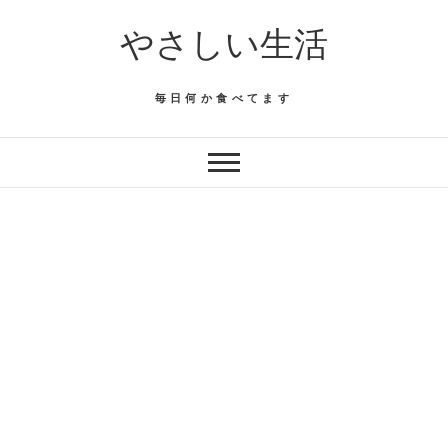
Skip
やさしい生活
to
content
毎日何か食べてます