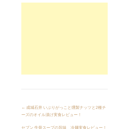
←
成城石井 いぶりがっこと燻製ナッツと2種チ
ーズのオイル漬け実食レビュー！
セブン 牛骨スープの旨味 冷麺実食レビュー！