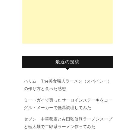
最近の投稿
ハリム The美食職人ラーメン（スパイシー）
の作り方と食べた感想
ミートガイで買ったサーロインステーキをヨー
グルトメーカーで低温調理してみた
セブン 中華蕎麦とみ田監修豚ラーメンスープ
と極太麺で二郎系ラーメン作ってみた