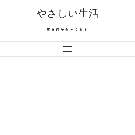
Skip
やさしい生活
to
content
毎日何か食べてます