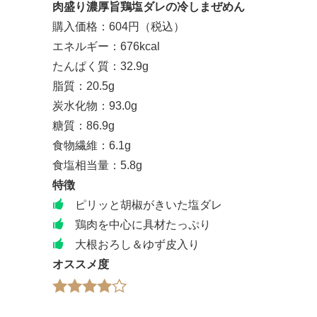
肉盛り濃厚旨鶏塩ダレの冷しまぜめん
購入価格：604円（税込）
エネルギー：676kcal
たんぱく質：32.9g
脂質：20.5g
炭水化物：93.0g
糖質：86.9g
食物繊維：6.1g
食塩相当量：5.8g
特徴
ピリッと胡椒がきいた塩ダレ
鶏肉を中心に具材たっぷり
大根おろし＆ゆず皮入り
オススメ度