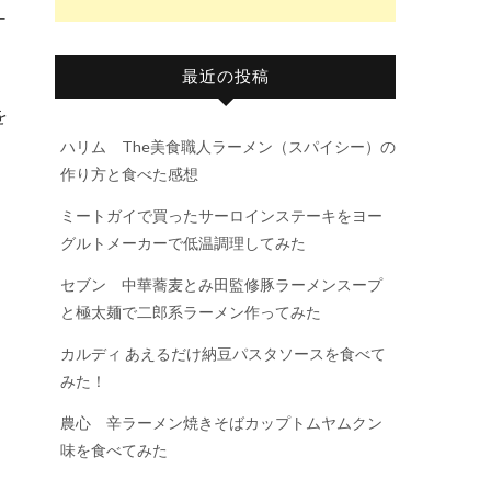
ー
最近の投稿
を
ハリム The美食職人ラーメン（スパイシー）の
作り方と食べた感想
ミートガイで買ったサーロインステーキをヨー
グルトメーカーで低温調理してみた
セブン 中華蕎麦とみ田監修豚ラーメンスープ
と極太麺で二郎系ラーメン作ってみた
カルディ あえるだけ納豆パスタソースを食べて
みた！
農心 辛ラーメン焼きそばカップトムヤムクン
味を食べてみた