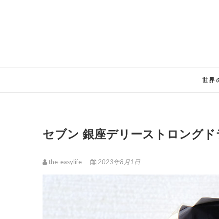
Skip
to
content
世界
セブン 銀座デリーストロング
the-easylife
2023年8月1日