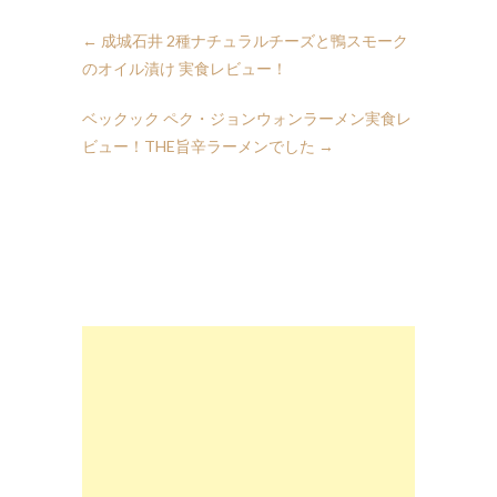
←
成城石井 2種ナチュラルチーズと鴨スモーク
のオイル漬け 実食レビュー！
ベックック ペク・ジョンウォンラーメン実食レ
ビュー！THE旨辛ラーメンでした
→