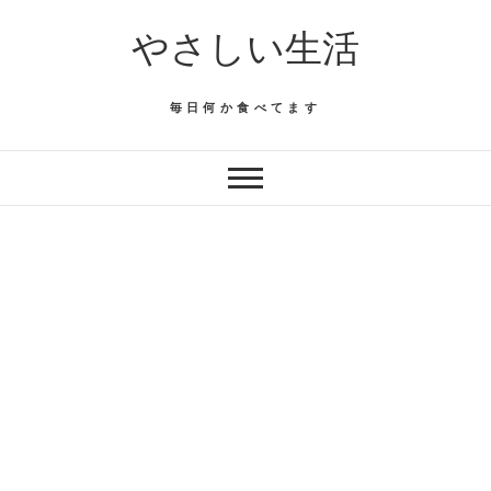
Skip
やさしい生活
to
content
毎日何か食べてます