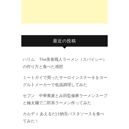
最近の投稿
ハリム The美食職人ラーメン（スパイシー）
の作り方と食べた感想
ミートガイで買ったサーロインステーキをヨー
グルトメーカーで低温調理してみた
セブン 中華蕎麦とみ田監修豚ラーメンスープ
と極太麺で二郎系ラーメン作ってみた
カルディ あえるだけ納豆パスタソースを食べ
てみた！