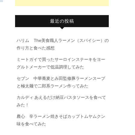
最近の投稿
。
ハリム The美食職人ラーメン（スパイシー）の
作り方と食べた感想
ミートガイで買ったサーロインステーキをヨー
グルトメーカーで低温調理してみた
セブン 中華蕎麦とみ田監修豚ラーメンスープ
と極太麺で二郎系ラーメン作ってみた
カルディ あえるだけ納豆パスタソースを食べて
みた！
農心 辛ラーメン焼きそばカップトムヤムクン
味を食べてみた