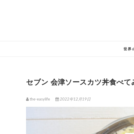
Skip
to
content
世界
セブン 会津ソースカツ丼食べ
the-easylife
2022年12月19日