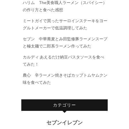
ハリム The美食職人ラーメン（スパイシー）
の作り方と食べた感想
ミートガイで買ったサーロインステーキをヨー
グルトメーカーで低温調理してみた
セブン 中華蕎麦とみ田監修豚ラーメンスープ
と極太麺で二郎系ラーメン作ってみた
カルディ あえるだけ納豆パスタソースを食べ
てみた！
農心 辛ラーメン焼きそばカップトムヤムクン
味を食べてみた
カテゴリー
セブンイレブン