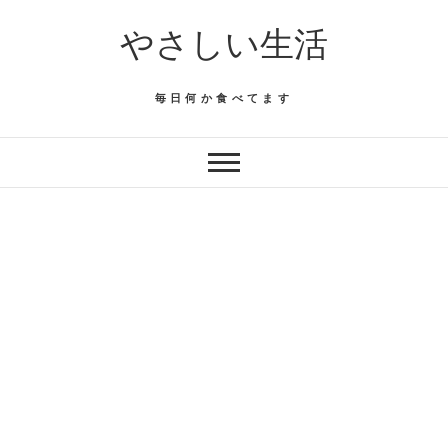
Skip
やさしい生活
to
content
毎日何か食べてます