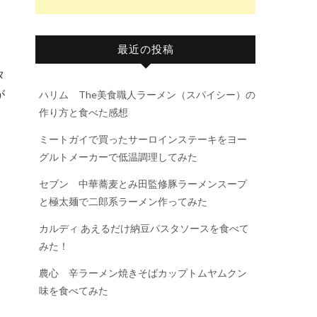
最近の投稿
タ
が
ハリム The美食職人ラーメン（スパイシー）の
作り方と食べた感想
ミートガイで買ったサーロインステーキをヨー
グルトメーカーで低温調理してみた
セブン 中華蕎麦とみ田監修豚ラーメンスープ
と極太麺で二郎系ラーメン作ってみた
カルディ あえるだけ納豆パスタソースを食べて
みた！
農心 辛ラーメン焼きそばカップトムヤムクン
味を食べてみた