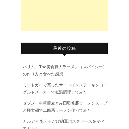
最近の投稿
ハリム The美食職人ラーメン（スパイシー）
の作り方と食べた感想
ミートガイで買ったサーロインステーキをヨー
グルトメーカーで低温調理してみた
セブン 中華蕎麦とみ田監修豚ラーメンスープ
と極太麺で二郎系ラーメン作ってみた
カルディ あえるだけ納豆パスタソースを食べ
てみた！