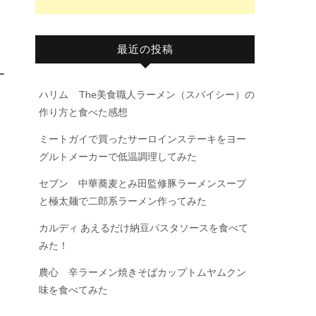
最近の投稿
ー
ハリム The美食職人ラーメン（スパイシー）の
作り方と食べた感想
ミートガイで買ったサーロインステーキをヨー
グルトメーカーで低温調理してみた
セブン 中華蕎麦とみ田監修豚ラーメンスープ
と極太麺で二郎系ラーメン作ってみた
カルディ あえるだけ納豆パスタソースを食べて
みた！
農心 辛ラーメン焼きそばカップトムヤムクン
味を食べてみた