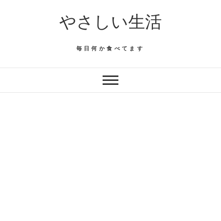
Skip
やさしい生活
to
content
毎日何か食べてます