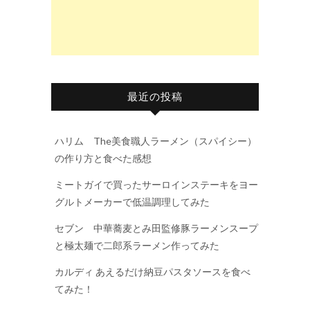
最近の投稿
ハリム The美食職人ラーメン（スパイシー）
の作り方と食べた感想
ミートガイで買ったサーロインステーキをヨー
グルトメーカーで低温調理してみた
セブン 中華蕎麦とみ田監修豚ラーメンスープ
と極太麺で二郎系ラーメン作ってみた
カルディ あえるだけ納豆パスタソースを食べ
てみた！