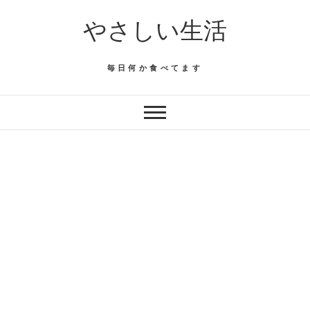
Skip
やさしい生活
to
content
毎日何か食べてます