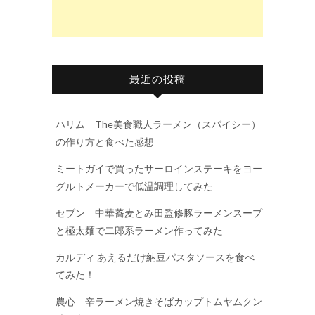
最近の投稿
ハリム The美食職人ラーメン（スパイシー）
の作り方と食べた感想
ミートガイで買ったサーロインステーキをヨー
グルトメーカーで低温調理してみた
セブン 中華蕎麦とみ田監修豚ラーメンスープ
と極太麺で二郎系ラーメン作ってみた
カルディ あえるだけ納豆パスタソースを食べ
てみた！
農心 辛ラーメン焼きそばカップトムヤムクン