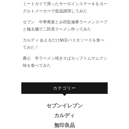
ミートガイで買ったサーロインステーキをヨー
グルトメーカーで低温調理してみた
セブン 中華蕎麦とみ田監修豚ラーメンスープ
と極太麺で二郎系ラーメン作ってみた
カルディ あえるだけ納豆パスタソースを食べ
てみた！
農心 辛ラーメン焼きそばカップトムヤムクン
味を食べてみた
カテゴリー
セブンイレブン
カルディ
無印良品