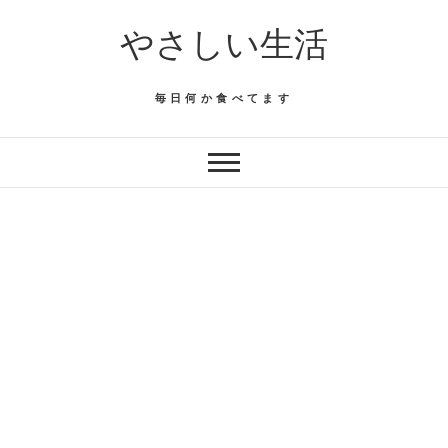
Skip
やさしい生活
to
content
毎日何か食べてます