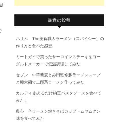
l
最近の投稿
で
ハリム The美食職人ラーメン（スパイシー）の
作り方と食べた感想
ミートガイで買ったサーロインステーキをヨー
グルトメーカーで低温調理してみた
セブン 中華蕎麦とみ田監修豚ラーメンスープ
と極太麺で二郎系ラーメン作ってみた
カルディ あえるだけ納豆パスタソースを食べて
みた！
農心 辛ラーメン焼きそばカップトムヤムクン
味を食べてみた