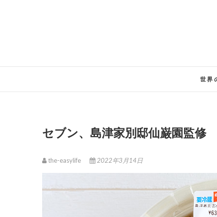
Skip
to
content
世界
セブン、島津家別邸仙巌園監修
the-easylife
2022年3月14日