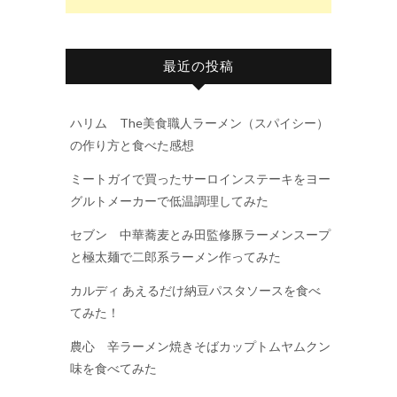
最近の投稿
ハリム The美食職人ラーメン（スパイシー）
の作り方と食べた感想
ミートガイで買ったサーロインステーキをヨー
グルトメーカーで低温調理してみた
セブン 中華蕎麦とみ田監修豚ラーメンスープ
と極太麺で二郎系ラーメン作ってみた
カルディ あえるだけ納豆パスタソースを食べ
てみた！
農心 辛ラーメン焼きそばカップトムヤムクン
味を食べてみた