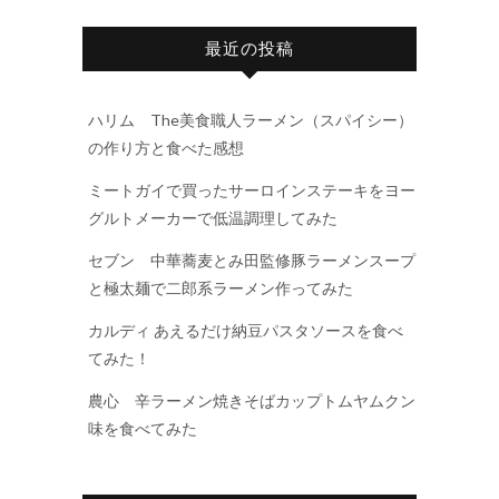
最近の投稿
ハリム The美食職人ラーメン（スパイシー）
の作り方と食べた感想
ミートガイで買ったサーロインステーキをヨー
グルトメーカーで低温調理してみた
セブン 中華蕎麦とみ田監修豚ラーメンスープ
と極太麺で二郎系ラーメン作ってみた
カルディ あえるだけ納豆パスタソースを食べ
てみた！
農心 辛ラーメン焼きそばカップトムヤムクン
味を食べてみた