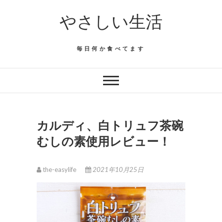
Skip
やさしい生活
to
content
毎日何か食べてます
カルディ、白トリュフ茶碗
むしの素使用レビュー！
the-easylife
2021年10月25日