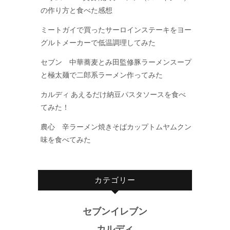
の作り方と食べた感想
ミートガイで買ったサーロインステーキをヨー
グルトメーカーで低温調理してみた
セブン 中華蕎麦とみ田監修豚ラーメンスープ
と極太麺で二郎系ラーメン作ってみた
カルディ あえるだけ納豆パスタソースを食べ
てみた！
農心 辛ラーメン焼きそばカップトムヤムクン
味を食べてみた
カテゴリー
セブンイレブン
カルディ