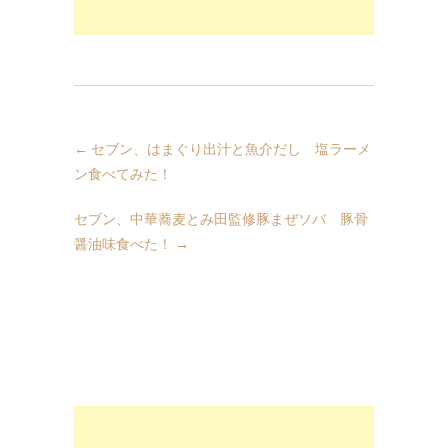
←
セブン、はまぐり出汁と魚介だし 塩ラーメ
ン食べてみた！
セブン、中華蕎麦とみ田監修豚まぜソバ 豚骨
醤油味食べた！
→