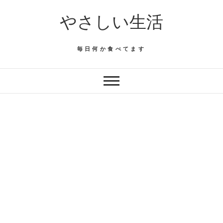
Skip
やさしい生活
to
content
毎日何か食べてます