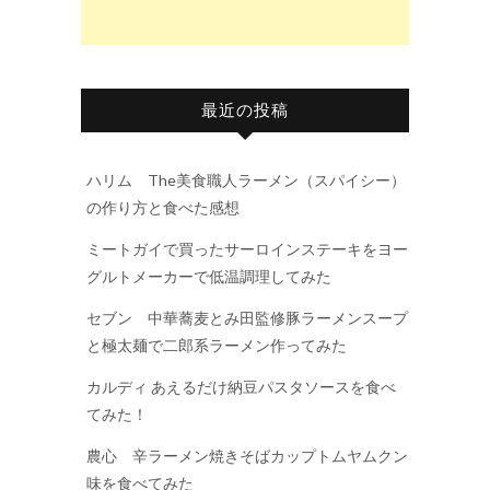
最近の投稿
ハリム The美食職人ラーメン（スパイシー）
の作り方と食べた感想
ミートガイで買ったサーロインステーキをヨー
グルトメーカーで低温調理してみた
セブン 中華蕎麦とみ田監修豚ラーメンスープ
と極太麺で二郎系ラーメン作ってみた
カルディ あえるだけ納豆パスタソースを食べ
てみた！
農心 辛ラーメン焼きそばカップトムヤムクン
味を食べてみた