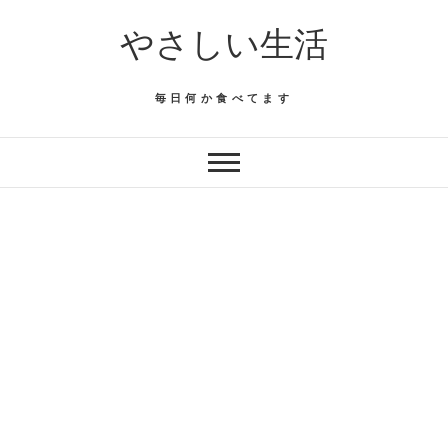
Skip
やさしい生活
to
content
毎日何か食べてます