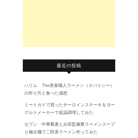
最近の投稿
ハリム The美食職人ラーメン（スパイシー）
の作り方と食べた感想
ミートガイで買ったサーロインステーキをヨー
グルトメーカーで低温調理してみた
セブン 中華蕎麦とみ田監修豚ラーメンスープ
と極太麺で二郎系ラーメン作ってみた