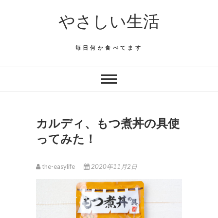
Skip
やさしい生活
to
content
毎日何か食べてます
カルディ、もつ煮丼の具使
ってみた！
the-easylife
2020年11月2日