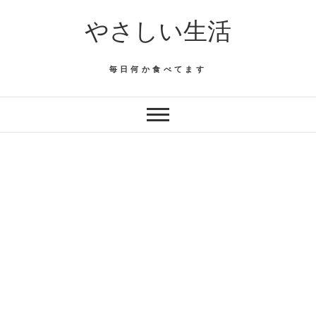
Skip
やさしい生活
to
content
毎日何か食べてます