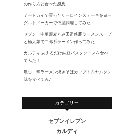
の作り方と食べた感想
ミートガイで買ったサーロインステーキをヨー
グルトメーカーで低温調理してみた
セブン 中華蕎麦とみ田監修豚ラーメンスープ
と極太麺で二郎系ラーメン作ってみた
カルディ あえるだけ納豆パスタソースを食べ
てみた！
農心 辛ラーメン焼きそばカップトムヤムクン
味を食べてみた
カテゴリー
セブンイレブン
カルディ