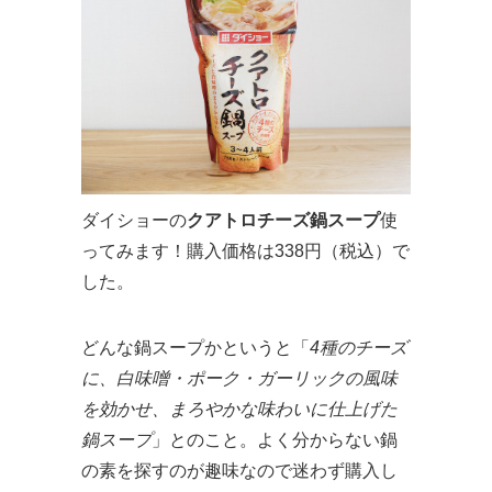
ダイショーの
クアトロチーズ鍋スープ
使
ってみます！購入価格は338円（税込）で
した。
どんな鍋スープかというと「
4種のチーズ
に、白味噌・ポーク・ガーリックの風味
を効かせ、まろやかな味わいに仕上げた
鍋スープ
」とのこと。よく分からない鍋
の素を探すのが趣味なので迷わず購入し