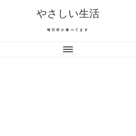
Skip
やさしい生活
to
content
毎日何か食べてます