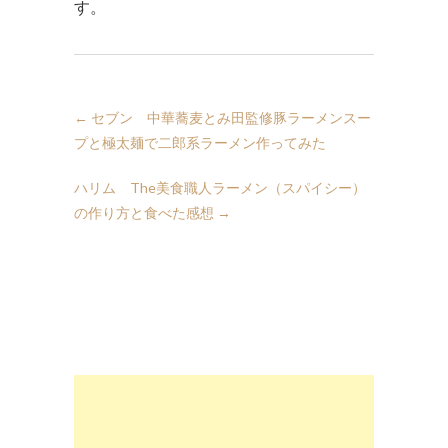
す。
←
セブン 中華蕎麦とみ田監修豚ラーメンスー
プと極太麺で二郎系ラーメン作ってみた
ハリム The美食職人ラーメン（スパイシー）
の作り方と食べた感想
→