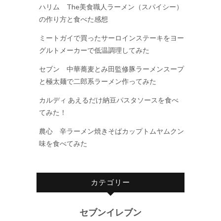
ハリム The美食職人ラーメン（スパイシー）
の作り方と食べた感想
ミートガイで買ったサーロインステーキをヨー
グルトメーカーで低温調理してみた
セブン 中華蕎麦とみ田監修豚ラーメンスープ
と極太麺で二郎系ラーメン作ってみた
カルディ あえるだけ納豆パスタソースを食べ
てみた！
農心 辛ラーメン焼きそばカップトムヤムクン
味を食べてみた
カテゴリー
セブンイレブン