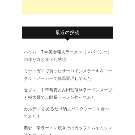
最近の投稿
ハリム The美食職人ラーメン（スパイシー）
の作り方と食べた感想
ミートガイで買ったサーロインステーキをヨー
グルトメーカーで低温調理してみた
セブン 中華蕎麦とみ田監修豚ラーメンスープ
と極太麺で二郎系ラーメン作ってみた
カルディ あえるだけ納豆パスタソースを食べ
てみた！
農心 辛ラーメン焼きそばカップトムヤムクン