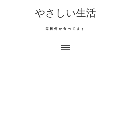
Skip
やさしい生活
to
content
毎日何か食べてます