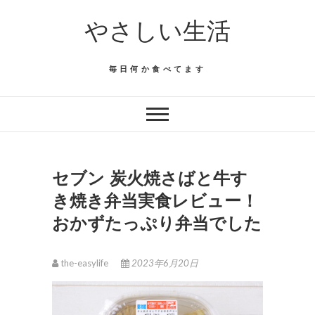
Skip
やさしい生活
to
content
毎日何か食べてます
セブン 炭火焼さばと牛す
き焼き弁当実食レビュー！
おかずたっぷり弁当でした
the-easylife
2023年6月20日