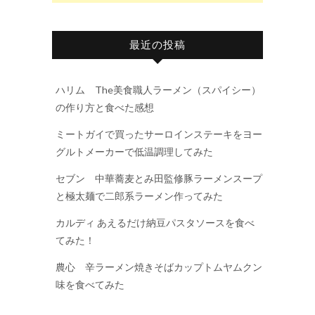
最近の投稿
ハリム The美食職人ラーメン（スパイシー）
の作り方と食べた感想
ミートガイで買ったサーロインステーキをヨー
グルトメーカーで低温調理してみた
セブン 中華蕎麦とみ田監修豚ラーメンスープ
と極太麺で二郎系ラーメン作ってみた
カルディ あえるだけ納豆パスタソースを食べ
てみた！
農心 辛ラーメン焼きそばカップトムヤムクン
味を食べてみた