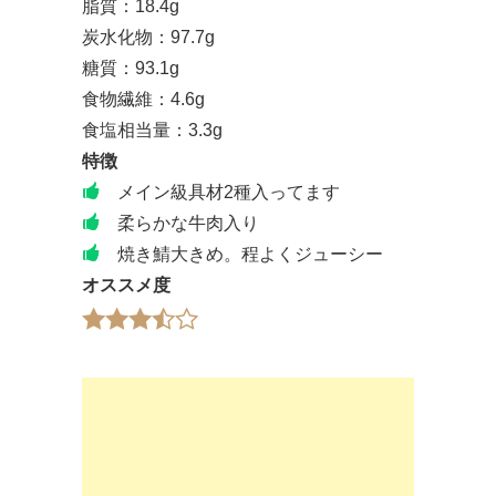
脂質：18.4g
炭水化物：97.7g
糖質：93.1g
食物繊維：4.6g
食塩相当量：3.3g
特徴
メイン級具材2種入ってます
柔らかな牛肉入り
焼き鯖大きめ。程よくジューシー
オススメ度