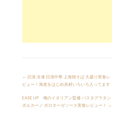
←
日清 冷凍 日清中華 上海焼そば 大盛り実食レ
ビュー！海老をはじめ具材いろいろ入ってます
EASE UP 俺のイタリアン監修 パスタグラタン
ボルカーノ ボロネーゼソース実食レビュー！
→