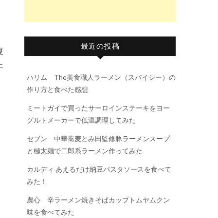
最近の投稿
夏
上
ハリム The美食職人ラーメン（スパイシー）の
作り方と食べた感想
ミートガイで買ったサーロインステーキをヨー
グルトメーカーで低温調理してみた
セブン 中華蕎麦とみ田監修豚ラーメンスープ
と極太麺で二郎系ラーメン作ってみた
カルディ あえるだけ納豆パスタソースを食べて
みた！
農心 辛ラーメン焼きそばカップトムヤムクン
味を食べてみた