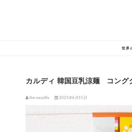
Skip
to
content
世界
カルディ 韓国豆乳涼麺 コン
the-easylife
2023年6月15日