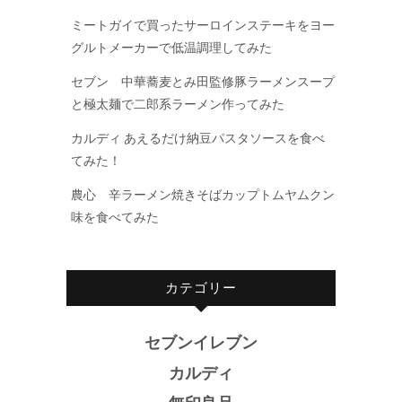
ミートガイで買ったサーロインステーキをヨー
グルトメーカーで低温調理してみた
セブン 中華蕎麦とみ田監修豚ラーメンスープ
と極太麺で二郎系ラーメン作ってみた
カルディ あえるだけ納豆パスタソースを食べ
てみた！
農心 辛ラーメン焼きそばカップトムヤムクン
味を食べてみた
カテゴリー
セブンイレブン
カルディ