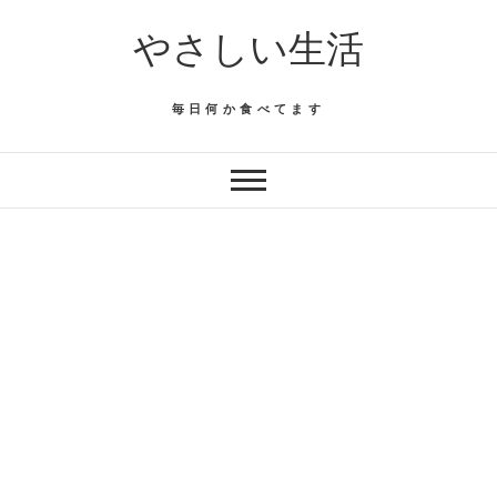
Skip
やさしい生活
to
content
毎日何か食べてます