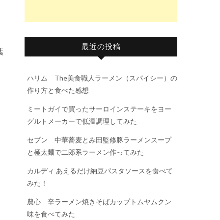
最近の投稿
葉
ハリム The美食職人ラーメン（スパイシー）の
作り方と食べた感想
ミートガイで買ったサーロインステーキをヨー
グルトメーカーで低温調理してみた
セブン 中華蕎麦とみ田監修豚ラーメンスープ
と極太麺で二郎系ラーメン作ってみた
カルディ あえるだけ納豆パスタソースを食べて
みた！
農心 辛ラーメン焼きそばカップトムヤムクン
味を食べてみた