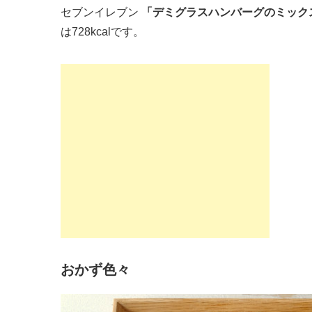
セブンイレブン
「デミグラスハンバーグのミック
は728kcalです。
おかず色々