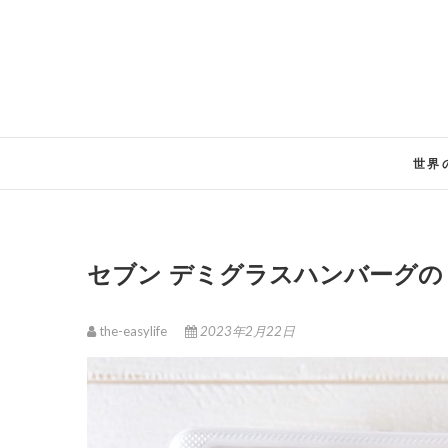
Skip
to
content
世界
セブン デミグラスハンバーグ
the-easylife
2023年2月22日