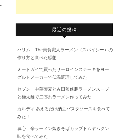
ー
最近の投稿
ハリム The美食職人ラーメン（スパイシー）の
作り方と食べた感想
ミートガイで買ったサーロインステーキをヨー
グルトメーカーで低温調理してみた
セブン 中華蕎麦とみ田監修豚ラーメンスープ
と極太麺で二郎系ラーメン作ってみた
カルディ あえるだけ納豆パスタソースを食べて
みた！
農心 辛ラーメン焼きそばカップトムヤムクン
味を食べてみた