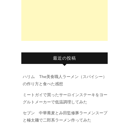
最近の投稿
ハリム The美食職人ラーメン（スパイシー）
の作り方と食べた感想
ミートガイで買ったサーロインステーキをヨー
グルトメーカーで低温調理してみた
セブン 中華蕎麦とみ田監修豚ラーメンスープ
と極太麺で二郎系ラーメン作ってみた