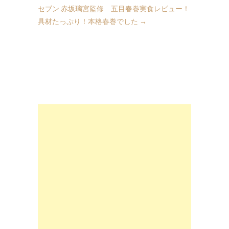
セブン 赤坂璃宮監修 五目春巻実食レビュー！
具材たっぷり！本格春巻でした
→