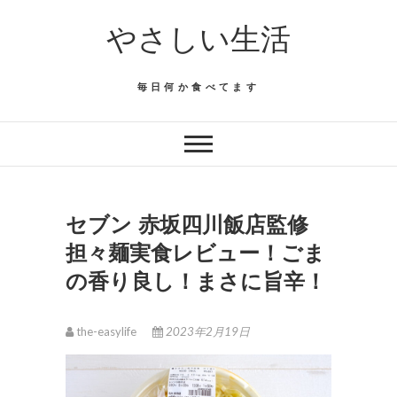
Skip
やさしい生活
to
content
毎日何か食べてます
セブン 赤坂四川飯店監修
担々麺実食レビュー！ごま
の香り良し！まさに旨辛！
the-easylife
2023年2月19日