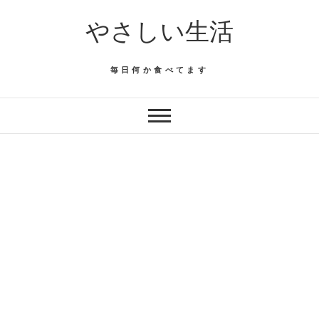
Skip
やさしい生活
to
content
毎日何か食べてます