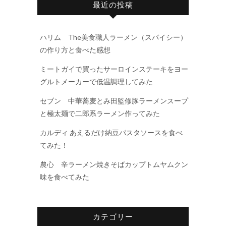
最近の投稿
ハリム The美食職人ラーメン（スパイシー）
の作り方と食べた感想
ミートガイで買ったサーロインステーキをヨー
グルトメーカーで低温調理してみた
セブン 中華蕎麦とみ田監修豚ラーメンスープ
と極太麺で二郎系ラーメン作ってみた
カルディ あえるだけ納豆パスタソースを食べ
てみた！
農心 辛ラーメン焼きそばカップトムヤムクン
味を食べてみた
カテゴリー